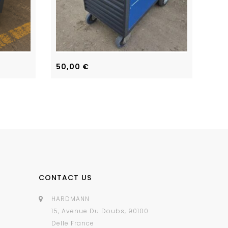
50,00
€
40
CONTACT US
HARDMANN
15, Avenue Du Doubs, 90100
Delle France