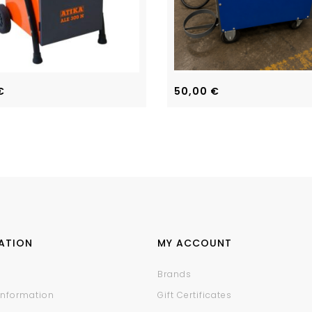
€
50,00
€
ATION
MY ACCOUNT
Brands
 Information
Gift Certificates