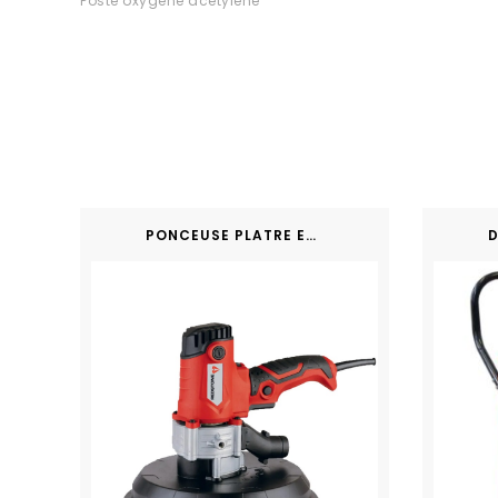
Poste oxygène acétylène
PONCEUSE PLATRE ET ENDUIT