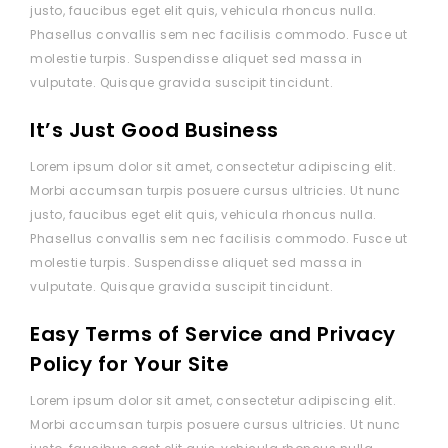
justo, faucibus eget elit quis, vehicula rhoncus nulla.
Phasellus convallis sem nec facilisis commodo. Fusce ut
molestie turpis. Suspendisse aliquet sed massa in
vulputate. Quisque gravida suscipit tincidunt.
It’s Just Good Business
Lorem ipsum dolor sit amet, consectetur adipiscing elit.
Morbi accumsan turpis posuere cursus ultricies. Ut nunc
justo, faucibus eget elit quis, vehicula rhoncus nulla.
Phasellus convallis sem nec facilisis commodo. Fusce ut
molestie turpis. Suspendisse aliquet sed massa in
vulputate. Quisque gravida suscipit tincidunt.
Easy Terms of Service and Privacy
Policy for Your Site
Lorem ipsum dolor sit amet, consectetur adipiscing elit.
Morbi accumsan turpis posuere cursus ultricies. Ut nunc