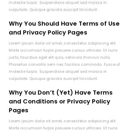
molestie turpis. Suspendisse aliquet sed massa in
vulputate. Quisque gravida suscipit tincidunt.
Why You Should Have Terms of Use
and Privacy Policy Pages
Lorem ipsum dolor sit amet, consectetur adipiscing elit.
Morbi accumsan turpis posuere cursus ultricies. Ut nunc
justo, faucibus eget elit quis, vehicula rhoncus nulla.
Phasellus convallis sem nec facilisis commodo. Fusce ut
molestie turpis. Suspendisse aliquet sed massa in
vulputate. Quisque gravida suscipit tincidunt.
Why You Don’t (Yet) Have Terms
and Conditions or Privacy Policy
Pages
Lorem ipsum dolor sit amet, consectetur adipiscing elit.
Morbi accumsan turpis posuere cursus ultricies. Ut nunc