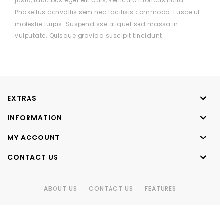
justo, faucibus eget elit quis, vehicula rhoncus nulla.
Phasellus convallis sem nec facilisis commodo. Fusce ut
molestie turpis. Suspendisse aliquet sed massa in
vulputate. Quisque gravida suscipit tincidunt.
EXTRAS
INFORMATION
MY ACCOUNT
CONTACT US
ABOUT US
CONTACT US
FEATURES
PRIVACY POLICY
SITEMAP
TERMS & CONDITIONS