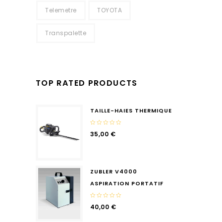
Telemetre
TOYOTA
Transpalette
TOP RATED PRODUCTS
TAILLE-HAIES THERMIQUE
0
35,00
€
out
of
5
ZUBLER V4000
ASPIRATION PORTATIF
0
40,00
€
out
of