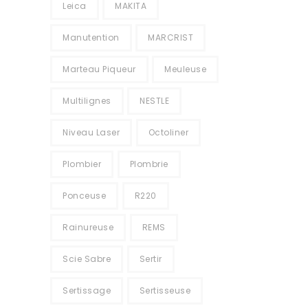
Leica
MAKITA
Manutention
MARCRIST
Marteau Piqueur
Meuleuse
Multilignes
NESTLE
Niveau Laser
Octoliner
Plombier
Plombrie
Ponceuse
R220
Rainureuse
REMS
Scie Sabre
Sertir
Sertissage
Sertisseuse