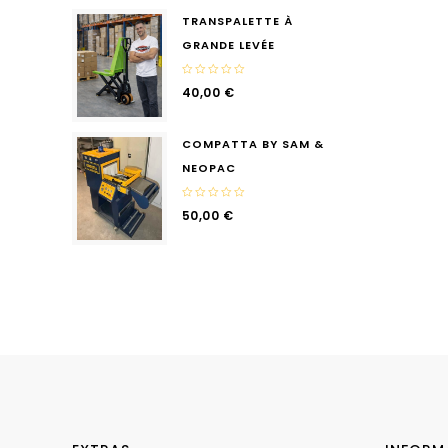
5
TRANSPALETTE À
GRANDE LEVÉE
0
40,00
€
out
of
5
COMPATTA BY SAM &
NEOPAC
0
50,00
€
out
of
5