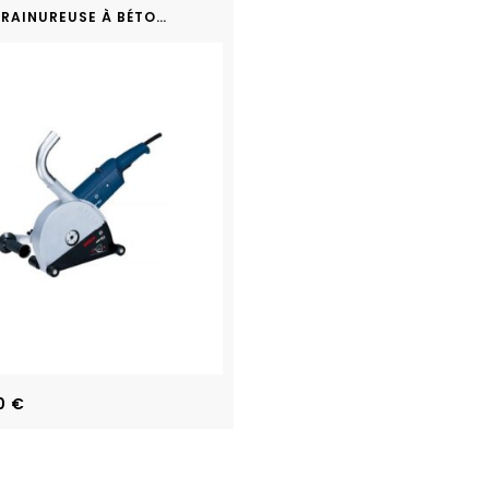
RAINUREUSE À BÉTON BOSCH GNF65A
0
€