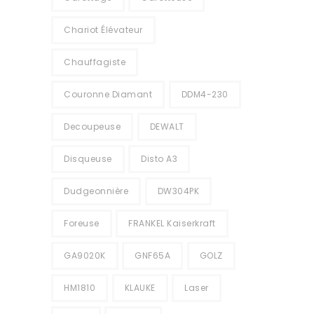
Chariot Élévateur
Chauffagiste
Couronne Diamant
DDM4-230
Decoupeuse
DEWALT
Disqueuse
Disto A3
Dudgeonnière
DW304PK
Foreuse
FRANKEL Kaiserkraft
GA9020K
GNF65A
GOLZ
HM1810
KLAUKE
Laser