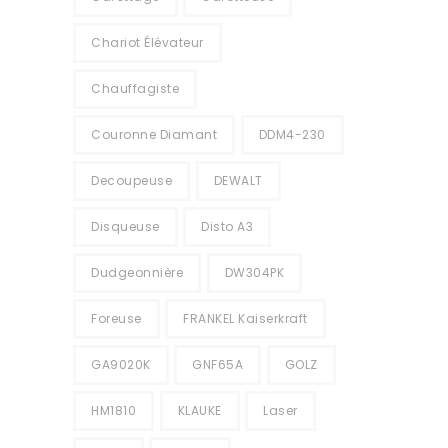
Chariot Élévateur
Chauffagiste
Couronne Diamant
DDM4-230
Decoupeuse
DEWALT
Disqueuse
Disto A3
Dudgeonnière
DW304PK
Foreuse
FRANKEL Kaiserkraft
GA9020K
GNF65A
GOLZ
HM1810
KLAUKE
Laser