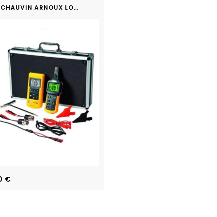
CHAUVIN ARNOUX LOCAT-N
0
€