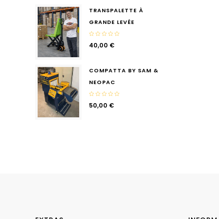
5
TRANSPALETTE À
GRANDE LEVÉE
0
40,00
€
out
of
5
COMPATTA BY SAM &
NEOPAC
0
50,00
€
out
of
5