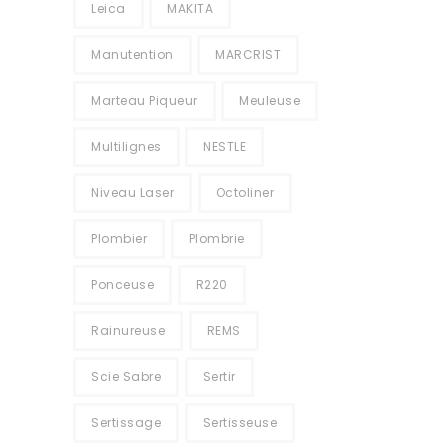
Leica
MAKITA
Manutention
MARCRIST
Marteau Piqueur
Meuleuse
Multilignes
NESTLE
Niveau Laser
Octoliner
Plombier
Plombrie
Ponceuse
R220
Rainureuse
REMS
Scie Sabre
Sertir
Sertissage
Sertisseuse