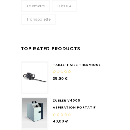
Telemetre
TOYOTA
Transpalette
TOP RATED PRODUCTS
TAILLE-HAIES THERMIQUE
0
35,00
€
out
of
5
ZUBLER V4000
ASPIRATION PORTATIF
0
40,00
€
out
of